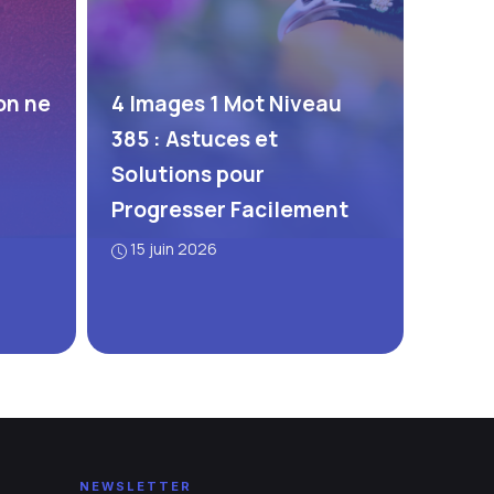
on ne
4 Images 1 Mot Niveau
385 : Astuces et
Solutions pour
Progresser Facilement
15 juin 2026
NEWSLETTER