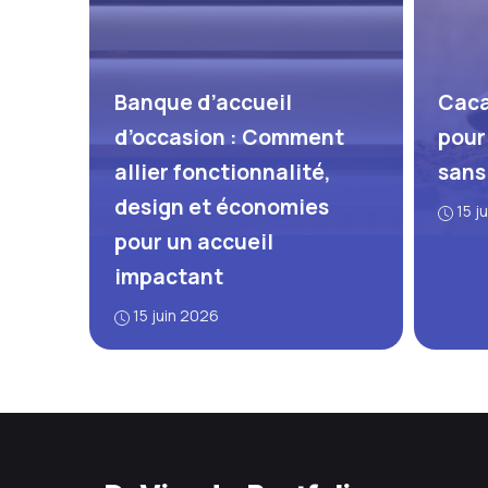
Banque d’accueil
Caca
d’occasion : Comment
pour
allier fonctionnalité,
sans
design et économies
15 j
pour un accueil
impactant
15 juin 2026