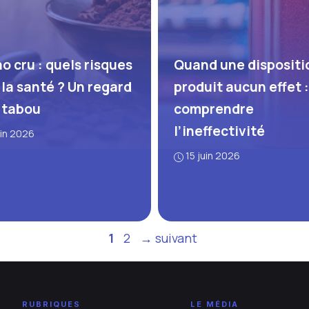
o cru : quels risques
Quand une dispositi
 la santé ? Un regard
produit aucun effet :
 tabou
comprendre
l’ineffectivité
uin 2026
15 juin 2026
Page
Page
1
2
→
suivant
RUBRIQUES
LE MÉDIA