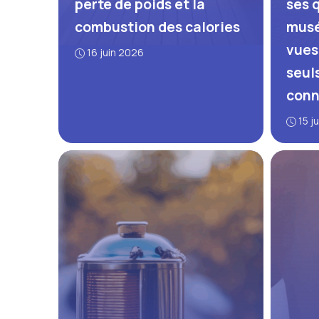
perte de poids et la
ses q
combustion des calories
musé
vues
16 juin 2026
seul
conn
15 j