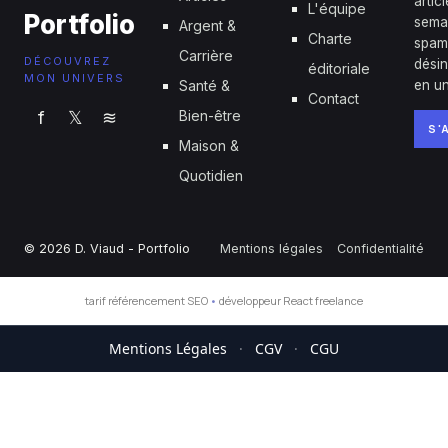
artic
L'équipe
Portfolio
sema
Argent &
Charte
spam
Carrière
DÉCOUVREZ
désin
éditoriale
MON UNIVERS
Santé &
en un
Contact
f
𝕏
≋
Bien-être
S'
Maison &
Quotidien
© 2026 D. Viaud - Portfolio
Mentions légales
Confidentialité
tarif référencement SEO
•
développeur React freelance
Mentions Légales
·
CGV
·
CGU