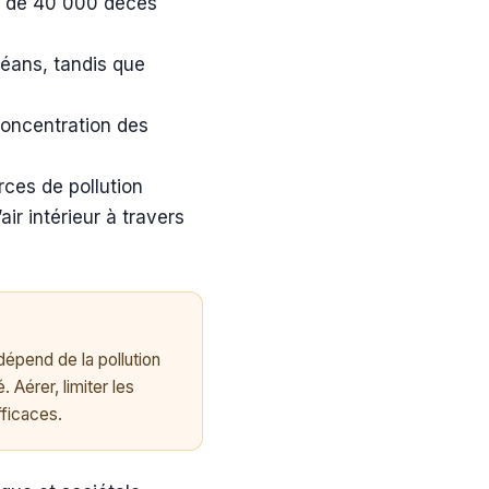
us de 40 000 décès
céans, tandis que
concentration des
rces de pollution
’air intérieur à travers
épend de la pollution
 Aérer, limiter les
fficaces.