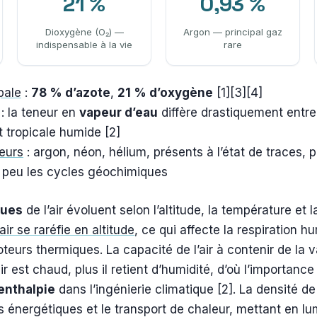
21 %
0,93 %
Dioxygène (O₂) —
Argon — principal gaz
indispensable à la vie
rare
pale
:
78 % d’azote
,
21 % d’oxygène
[1][3][4]
: la teneur en
vapeur d’eau
diffère drastiquement entr
t tropicale humide [2]
eurs
: argon, néon, hélium, présents à l’état de traces, pa
t peu les cycles géochimiques
ques
de l’air évoluent selon l’altitude, la température et 
air se raréfie en altitude
, ce qui affecte la respiration h
eurs thermiques. La capacité de l’air à contenir de la v
air est chaud, plus il retient d’humidité, d’où l’importan
enthalpie
dans l’ingénierie climatique [2]. La densité de 
 énergétiques et le transport de chaleur, mettant en lum