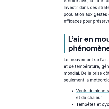
À notre avis, la lutte c
Investir dans des strat
population aux gestes q
efficaces pour préserv
L’air en m
phénomène
Le mouvement de l’air,
et de température, gé
mondial. De la brise c
seulement la météorolo
Vents dominants
et de chaleur
Tempêtes et cyc