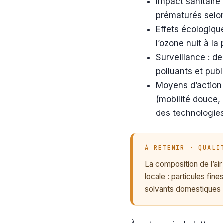
Impact sanitaire
prématurés selo
Effets écologiqu
l’ozone nuit à l
Surveillance
: de
polluants et publ
Moyens d’action
(mobilité douce, r
des technologies
À RETENIR · QUALI
La composition de l’ai
locale : particules fin
solvants domestiques e