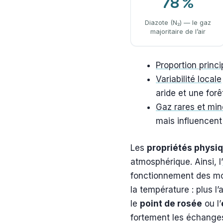
78 %
Diazote (N₂) — le gaz
majoritaire de l’air
Proportion princi
Variabilité locale
aride et une forê
Gaz rares et min
mais influencen
Les
propriétés physi
atmosphérique. Ainsi, l’
fonctionnement des mot
la température : plus l’
le
point de rosée
ou l’
fortement les échanges