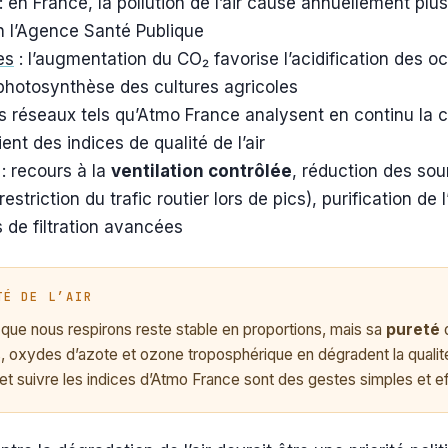
: en France, la pollution de l’air cause annuellement pl
n l’Agence Santé Publique
es
: l’augmentation du CO₂ favorise l’acidification des o
a photosynthèse des cultures agricoles
s réseaux tels qu’Atmo France analysent en continu la 
ient des indices de qualité de l’air
: recours à la
ventilation contrôlée
, réduction des sou
estriction du trafic routier lors de pics), purification de l
 de filtration avancées
TÉ DE L’AIR
r que nous respirons reste stable en proportions, mais sa
pureté
d
es, oxydes d’azote et ozone troposphérique en dégradent la qualité.
t suivre les indices d’Atmo France sont des gestes simples et e