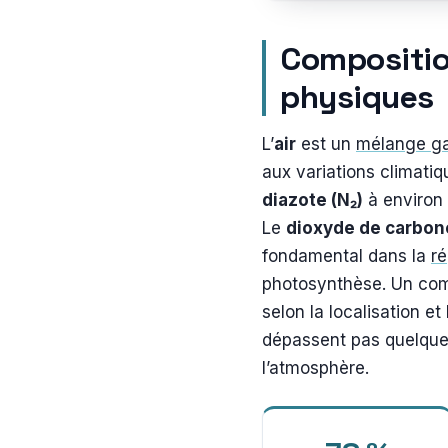
Composition
physiques
L’
air
est un
mélange g
aux variations climatiq
diazote (N₂)
à environ
Le
dioxyde de carbon
fondamental dans la
ré
photosynthèse. Un comp
selon la localisation et
dépassent pas quelques
l’atmosphère.