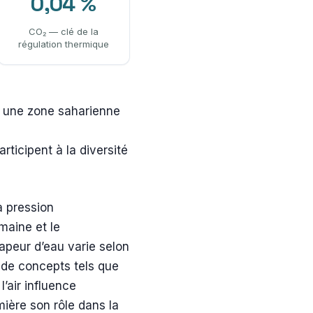
0,04 %
CO₂ — clé de la
régulation thermique
e une zone saharienne
rticipent à la diversité
la pression
umaine et le
apeur d’eau varie selon
ce de concepts tels que
l’air influence
ière son rôle dans la