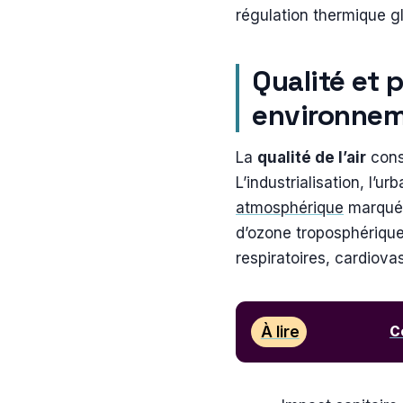
régulation thermique g
Qualité et p
environne
La
qualité de l’air
const
L’industrialisation, l’
atmosphérique
marquée 
d’ozone troposphérique
respiratoires, cardiova
À lire
C