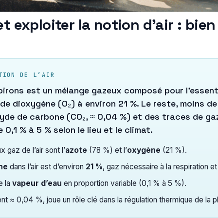
 exploiter la notion d’air : bien
TION DE L’AIR
spirons est un mélange gazeux composé pour l’essenti
de dioxygène (O₂) à environ 21 %. Le reste, moins de 
xyde de carbone (CO₂, ≈ 0,04 %) et des traces de gaz
e 0,1 % à 5 % selon le lieu et le climat.
 gaz de l’air sont l’
azote
(78 %) et l’
oxygène
(21 %).
ne
dans l’air est d’environ
21 %
, gaz nécessaire à la respiration et
de la
vapeur d’eau
en proportion variable (0,1 % à 5 %).
nt ≈ 0,04 %, joue un rôle clé dans la régulation thermique de la p