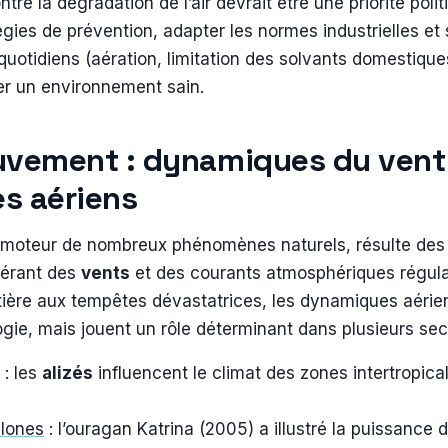
ontre la dégradation de l’air devrait être une priorité polit
égies de prévention, adapter les normes industrielles et s
uotidiens (aération, limitation des solvants domestique
er un environnement sain.
ouvement : dynamiques du vent
s aériens
 moteur de nombreux phénomènes naturels, résulte des 
nérant des
vents
et des courants atmosphériques régula
ôtière aux tempêtes dévastatrices, les dynamiques aérie
gie, mais jouent un rôle déterminant dans plusieurs se
: les
alizés
influencent le climat des zones intertropica
lones
: l’ouragan Katrina (2005) a illustré la puissance 