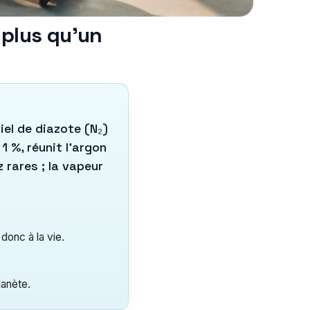
 plus qu’un
el de diazote (N₂)
1 %, réunit l’argon
 rares ; la vapeur
 donc à la vie.
lanète.