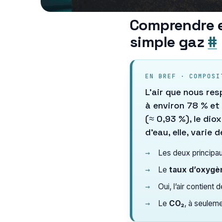
Comprendre et
simple gaz
#
EN BREF · COMPOSI
L’air que nous re
à environ 78 % et 
(≈ 0,93 %), le dio
d’eau, elle, varie d
Les deux principaux
Le
taux d’oxygè
Oui, l’air contient 
Le
CO₂
, à seuleme