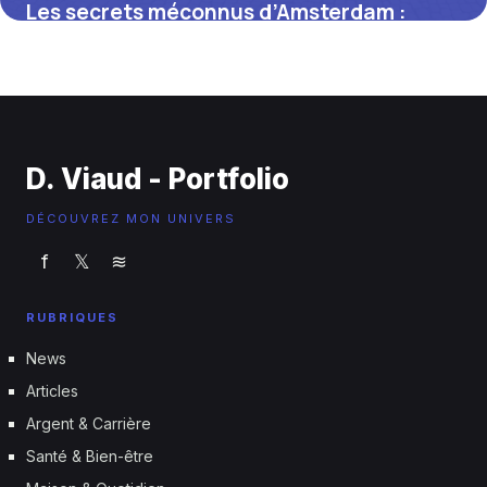
Les secrets méconnus d’Amsterdam :
découvrez ses quartiers insolites, musées
confidentiels et vues inexplorées que
seuls les locaux connaissent
15 juin 2026
D. Viaud - Portfolio
DÉCOUVREZ MON UNIVERS
f
𝕏
≋
RUBRIQUES
News
Articles
Argent & Carrière
Santé & Bien-être