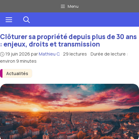
Aller
Menu
au
Menu
contenu
Clôturer sa propriété depuis plus de 30 ans
: enjeux, droits et transmission
19 juin 2026
par
Mathieu C.
·
29 lectures
·
Durée de lecture :
environ 9 minutes
Actualités