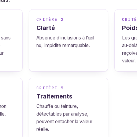
eurs.
CRITÈRE 2
CRIT
Clarté
Poid
, sans
Absence d’inclusions à l’œil
Les gr
e
nu, limpidité remarquable.
au-delà
ur.
reçoive
valeur.
CRITÈRE 5
Traitements
 non
Chauffe ou teinture,
lle.
détectables par analyse,
peuvent entacher la valeur
réelle.