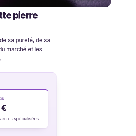
te pierre
de sa pureté, de sa
 du marché et les
.
ON
 €
 ventes spécialisées