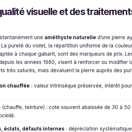
ualité visuelle et des traitement
 instantanément une
améthyste naturelle
d’une pierre a
. La pureté du violet, la répartition uniforme de la couleur
daptée à chaque gabarit, sont des marqueurs de prix. Le
epuis les années 1980, visent à renforcer ou modifier la
ets très saturés, mais dévaluent la pierre auprès des pur
non chauffée
: valeur intrinsèque préservée, intérêt pou
e
(chauffe, teinture) : cote souvent abaissée de 30 à 50
océdé.
s, éclats, défauts internes
: dépréciation systématique 