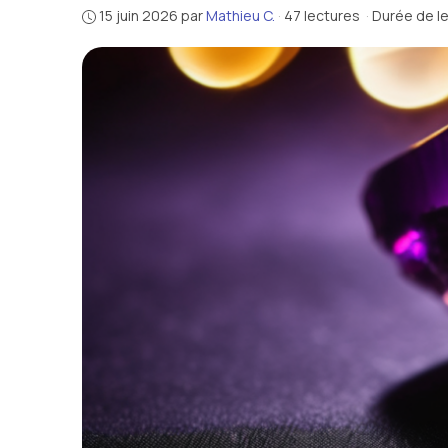
15 juin 2026
par
Mathieu C.
·
47 lectures
·
Durée de le