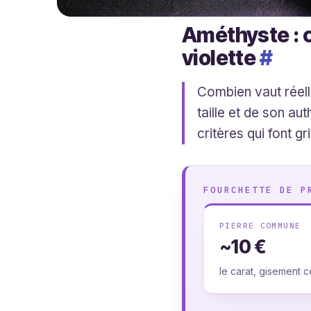
Améthyste : c
violette
#
Combien vaut réell
taille et de son au
critères qui font g
FOURCHETTE DE P
PIERRE COMMUNE
~10 €
le carat, gisement c