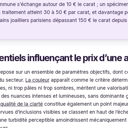
une s’échange autour de 10 € le carat ; un spécimen à
 traitement atteint 30 à 50 € par carat, et davantage p
ins joailliers parisiens dépassant 150 € le carat depui
ntiels influençant le prix d’un
repose sur un ensemble de paramètres objectifs, dont cer
du secteur.
La couleur
apparaît comme le critère détermi
hes, ni trop pâles ni trop sombres, méritent une valorisa
des nuances intenses et lumineuses, sans dominante gr
a
qualité de la clarté
constitue également un point majeur 
vues d’inclusions visibles se classent en haut de l’échell
 une turbidité perceptible amoindrissent mécaniquement 