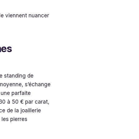
le viennent nuancer
mes
le standing de
r moyenne, s’échange
 une parfaite
30 à 50 € par carat,
 de la joaillerie
les pierres