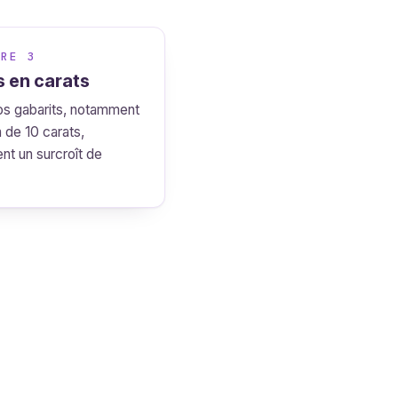
ÈRE 3
s en carats
os gabarits, notamment
 de 10 carats,
nt un surcroît de