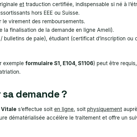
riginale
et
traduction certifiée, indispensable si né à l’ét
essortissants hors EEE ou Suisse.
 le virement des remboursements.
e la finalisation de la demande en ligne Ameli).
/ bulletins de paie), étudiant (certificat d’inscription ou 
par exemple
formulaire S1, E104, S1106
) peut être requi
triation.
r sa demande ?
Vitale
s’effectue soit
en ligne
, soit
physiquement
auprè
 dématérialisée accélère le traitement et offre un suivi