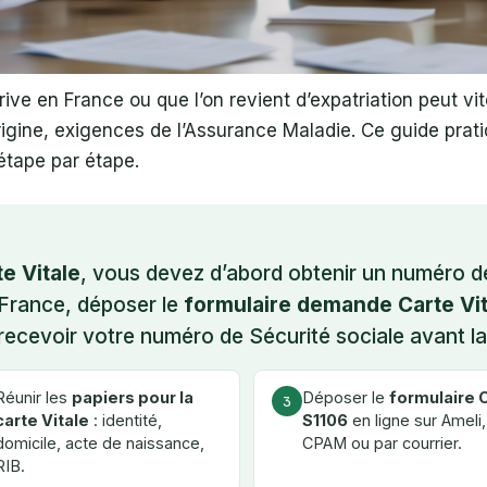
ive en France ou que l’on revient d’expatriation peut vit
origine, exigences de l’Assurance Maladie. Ce guide prat
étape par étape.
e Vitale
, vous devez d’abord obtenir un numéro de 
 France, déposer le
formulaire demande Carte Vit
s recevoir votre numéro de Sécurité sociale avant l
Réunir les
papiers pour la
Déposer le
formulaire 
3
carte Vitale
: identité,
S1106
en ligne sur Ameli,
domicile, acte de naissance,
CPAM ou par courrier.
RIB.