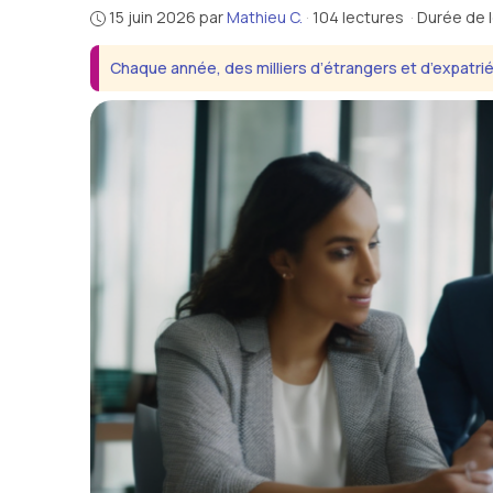
15 juin 2026
par
Mathieu C.
·
104 lectures
·
Durée de l
Chaque année, des milliers d’étrangers et d’expatriés