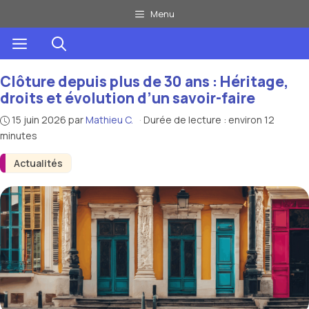
Aller
Menu
au
Menu
contenu
Clôture depuis plus de 30 ans : Héritage,
droits et évolution d’un savoir-faire
15 juin 2026
par
Mathieu C.
·
Durée de lecture : environ 12
minutes
Actualités