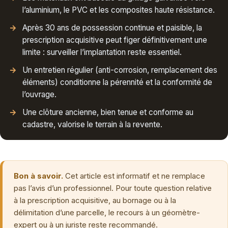
l’aluminium, le PVC et les composites haute résistance.
Après 30 ans de possession continue et paisible, la
prescription acquisitive peut figer définitivement une
limite : surveiller l’implantation reste essentiel.
Un entretien régulier (anti-corrosion, remplacement des
éléments) conditionne la pérennité et la conformité de
l’ouvrage.
Une clôture ancienne, bien tenue et conforme au
cadastre, valorise le terrain à la revente.
Bon à savoir.
Cet article est informatif et ne remplace
pas l’avis d’un professionnel. Pour toute question relative
à la prescription acquisitive, au bornage ou à la
délimitation d’une parcelle, le recours à un géomètre-
expert ou à un juriste reste recommandé.