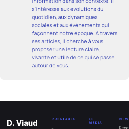
information dans son contexte. Il
s’intéresse aux évolutions du
quotidien, aux dynamiques
sociales et aux événements qui
façonnent notre époque. À travers
ses articles, il cherche à vous
proposer une lecture claire,
vivante et utile de ce qui se passe
autour de vous.
RUBRIQUES
LE
NEW
D. Viaud
MÉDIA
Rece