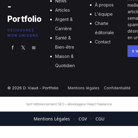
News
-
À propos
meill
Articles
artic
L'équipe
Portfolio
sema
Argent &
Charte
spam
Carrière
DÉCOUVREZ
désin
éditoriale
MON UNIVERS
Santé &
en un
Contact
f
𝕏
≋
Bien-être
S'
Maison &
Quotidien
© 2026 D. Viaud - Portfolio
Mentions légales
Confidentialité
tarif référencement SEO
•
développeur React freelance
Mentions Légales
·
CGV
·
CGU