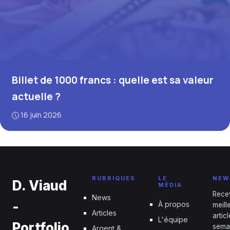
Billet de 1000 francs : quelle est sa valeur
actuelle ?
16 juin 2026
RUBRIQUES
LE
NEW
D. Viaud
MÉDIA
Rece
News
-
À propos
meill
Articles
artic
L'équipe
Portfolio
sema
Argent &