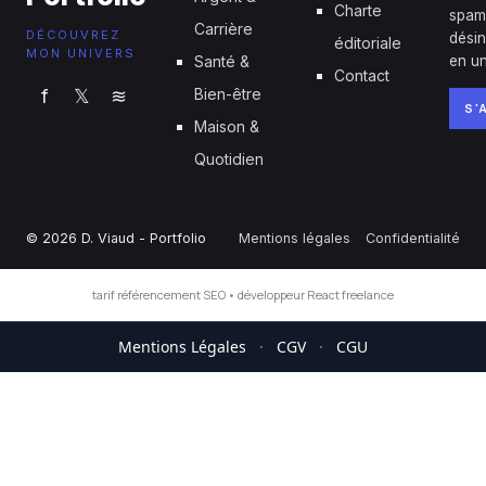
Charte
spam
Carrière
DÉCOUVREZ
désin
éditoriale
MON UNIVERS
Santé &
en un
Contact
f
𝕏
≋
Bien-être
S'
Maison &
Quotidien
© 2026 D. Viaud - Portfolio
Mentions légales
Confidentialité
tarif référencement SEO
•
développeur React freelance
Mentions Légales
·
CGV
·
CGU