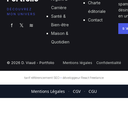
Charte
spam
Carrière
DÉCOUVREZ
désin
éditoriale
MON UNIVERS
Santé &
en un
Contact
f
𝕏
≋
Bien-être
S'
Maison &
Quotidien
© 2026 D. Viaud - Portfolio
Mentions légales
Confidentialité
tarif référencement SEO
•
développeur React freelance
Mentions Légales
·
CGV
·
CGU