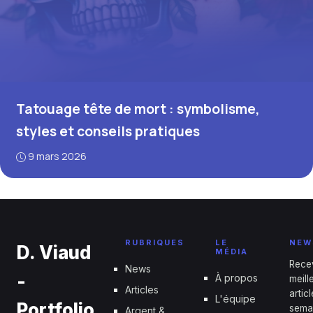
Tatouage tête de mort : symbolisme,
styles et conseils pratiques
9 mars 2026
RUBRIQUES
LE
NEW
D. Viaud
MÉDIA
Rece
News
-
À propos
meill
Articles
artic
L'équipe
Portfolio
sema
Argent &