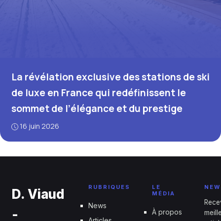
La révélation exclusive des stations de ski
de luxe en France qui redéfinissent le
sommet de l’élégance et du prestige
16 juin 2026
RUBRIQUES
LE
NEW
D. Viaud
MÉDIA
Rece
News
-
À propos
meill
Articles