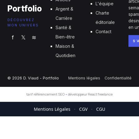
artic
L'équipe
Portfolio
sema
Argent &
Charte
spam
Carrière
DÉCOUVREZ
désin
éditoriale
MON UNIVERS
Santé &
en un
Contact
f
𝕏
≋
Bien-être
S'
Maison &
Quotidien
© 2026 D. Viaud - Portfolio
Mentions légales
Confidentialité
tarif référencement SEO
•
développeur React freelance
Mentions Légales
·
CGV
·
CGU