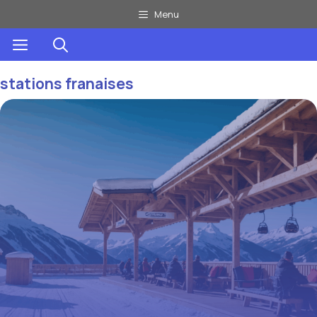
Aller
Menu
au
Menu
contenu
stations franaises