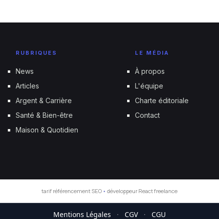
RUBRIQUES
LE MÉDIA
News
À propos
Articles
L'équipe
Argent & Carrière
Charte éditoriale
Santé & Bien-être
Contact
Maison & Quotidien
tarif référencement SEO
•
développeur React freelance
Mentions Légales
·
CGV
·
CGU