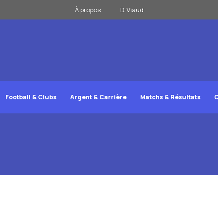
À propos
D. Viaud
Football & Clubs
Argent & Carrière
Matchs & Résultats
C