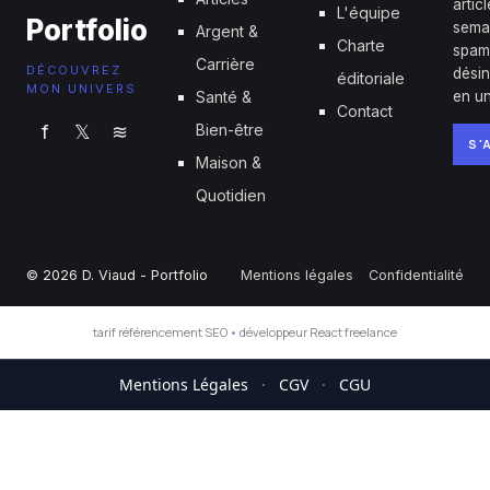
artic
L'équipe
Portfolio
sema
Argent &
Charte
spam
Carrière
DÉCOUVREZ
désin
éditoriale
MON UNIVERS
Santé &
en un
Contact
f
𝕏
≋
Bien-être
S'
Maison &
Quotidien
© 2026 D. Viaud - Portfolio
Mentions légales
Confidentialité
tarif référencement SEO
•
développeur React freelance
Mentions Légales
·
CGV
·
CGU