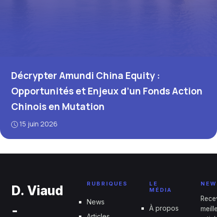
Décrypter Amundi China Equity :
Opportunités et Enjeux d’un Fonds Action
Chinois en Mutation
15 juin 2026
RUBRIQUES
LE
NEW
D. Viaud
MÉDIA
Rece
News
-
À propos
meill
Articles