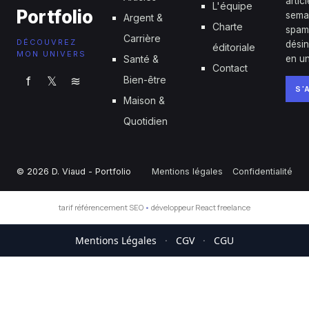
artic
L'équipe
Portfolio
sema
Argent &
Charte
spam
Carrière
DÉCOUVREZ
désin
éditoriale
MON UNIVERS
Santé &
en un
Contact
f
𝕏
≋
Bien-être
S'
Maison &
Quotidien
© 2026 D. Viaud - Portfolio
Mentions légales
Confidentialité
tarif référencement SEO
•
développeur React freelance
Mentions Légales
·
CGV
·
CGU