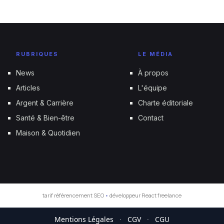
RUBRIQUES
LE MÉDIA
News
À propos
Articles
L'équipe
Argent & Carrière
Charte éditoriale
Santé & Bien-être
Contact
Maison & Quotidien
tarif référencement SEO
•
développeur React freelance
Mentions Légales
·
CGV
·
CGU