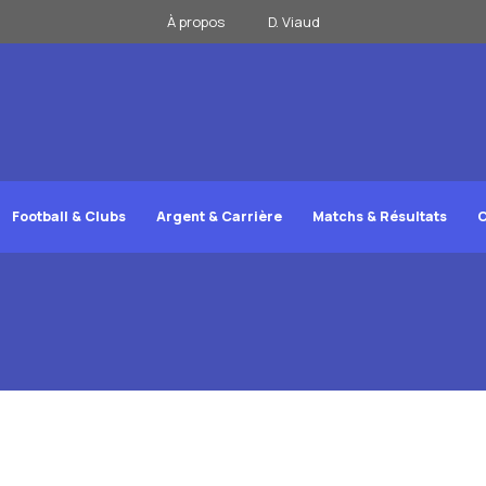
À propos
D. Viaud
Football & Clubs
Argent & Carrière
Matchs & Résultats
C