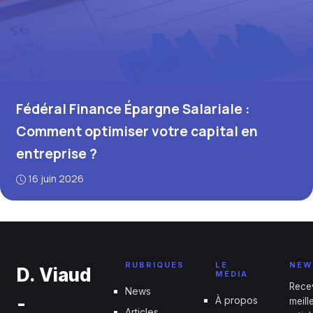
Fédéral Finance Épargne Salariale :
Comment optimiser votre capital en
entreprise ?
16 juin 2026
RUBRIQUES
LE
NEW
D. Viaud
MÉDIA
Rece
News
-
À propos
meill
Articles