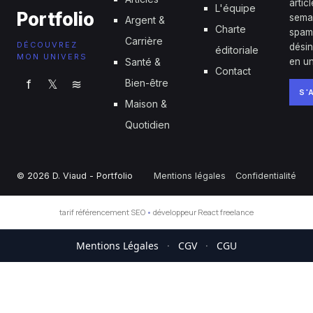
artic
L'équipe
Portfolio
sema
Argent &
Charte
spam
Carrière
DÉCOUVREZ
désin
éditoriale
MON UNIVERS
Santé &
en un
Contact
f
𝕏
≋
Bien-être
S'
Maison &
Quotidien
© 2026 D. Viaud - Portfolio
Mentions légales
Confidentialité
tarif référencement SEO
•
développeur React freelance
Mentions Légales
·
CGV
·
CGU