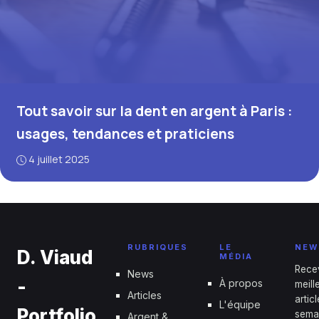
Tout savoir sur la dent en argent à Paris :
usages, tendances et praticiens
4 juillet 2025
RUBRIQUES
LE
NEW
D. Viaud
MÉDIA
Rece
News
-
À propos
meill
Articles
artic
L'équipe
Portfolio
sema
Argent &