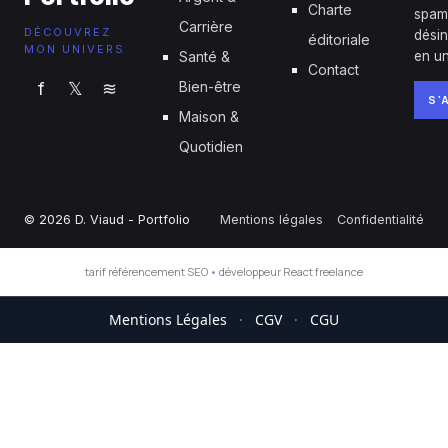
Charte
spam
Carrière
DÉCOUVREZ
désin
éditoriale
MON UNIVERS
Santé &
en un
Contact
f
𝕏
≋
Bien-être
S'
Maison &
Quotidien
© 2026 D. Viaud - Portfolio
Mentions légales
Confidentialité
tarif référencement SEO
•
développeur React freelance
Mentions Légales
·
CGV
·
CGU