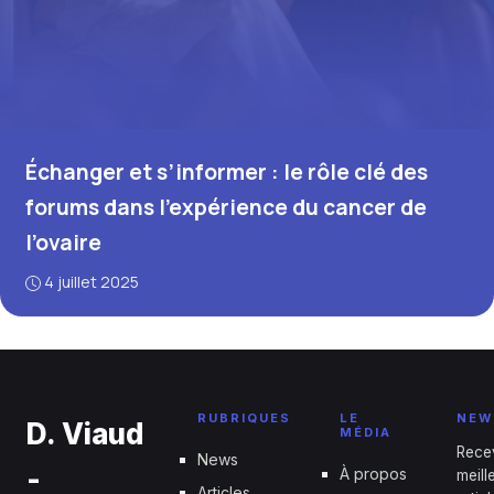
Échanger et s’informer : le rôle clé des
forums dans l’expérience du cancer de
l’ovaire
4 juillet 2025
RUBRIQUES
LE
NEW
D. Viaud
MÉDIA
Rece
News
-
À propos
meill
Articles