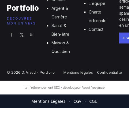
artic
L'équipe
Portfolio
sema
Argent &
Charte
spam
Carrière
DÉCOUVREZ
désin
éditoriale
MON UNIVERS
Santé &
en un
Contact
f
𝕏
≋
Bien-être
S'
Maison &
Quotidien
© 2026 D. Viaud - Portfolio
Mentions légales
Confidentialité
tarif référencement SEO
•
développeur React freelance
Mentions Légales
·
CGV
·
CGU