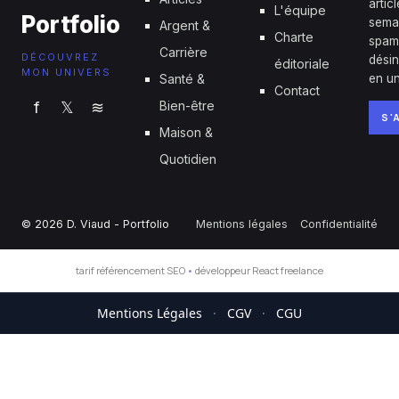
artic
L'équipe
Portfolio
sema
Argent &
Charte
spam
Carrière
DÉCOUVREZ
désin
éditoriale
MON UNIVERS
Santé &
en un
Contact
f
𝕏
≋
Bien-être
S'
Maison &
Quotidien
© 2026 D. Viaud - Portfolio
Mentions légales
Confidentialité
tarif référencement SEO
•
développeur React freelance
Mentions Légales
·
CGV
·
CGU