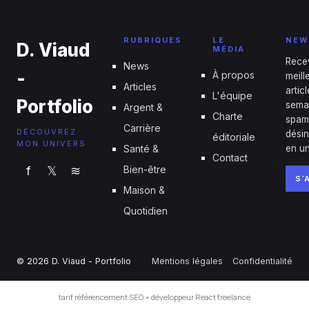
RUBRIQUES
LE
NEW
D. Viaud
MÉDIA
Rece
News
-
À propos
meill
Articles
artic
L'équipe
Portfolio
sema
Argent &
Charte
spam
Carrière
DÉCOUVREZ
désin
éditoriale
MON UNIVERS
Santé &
en un
Contact
f
𝕏
≋
Bien-être
S'
Maison &
Quotidien
© 2026 D. Viaud - Portfolio
Mentions légales
Confidentialité
tarif référencement SEO
•
développeur React freelance