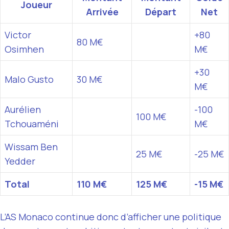
Joueur
Arrivée
Départ
Net
Victor
+80
80 M€
Osimhen
M€
+30
Malo Gusto
30 M€
M€
Aurélien
-100
100 M€
Tchouaméni
M€
Wissam Ben
25 M€
-25 M€
Yedder
Total
110 M€
125 M€
-15 M€
L’AS Monaco continue donc d’afficher une politique