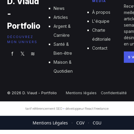
D. Viaud
MÉDIA
Rece
News
-
À propos
meill
Articles
artic
L'équipe
Portfolio
sema
Argent &
Charte
spam
Carrière
DÉCOUVREZ
désin
éditoriale
MON UNIVERS
Santé &
en un
Contact
f
𝕏
≋
Bien-être
S'
Maison &
Quotidien
© 2026 D. Viaud - Portfolio
Mentions légales
Confidentialité
tarif référencement SEO
•
développeur React freelance
Mentions Légales
·
CGV
·
CGU