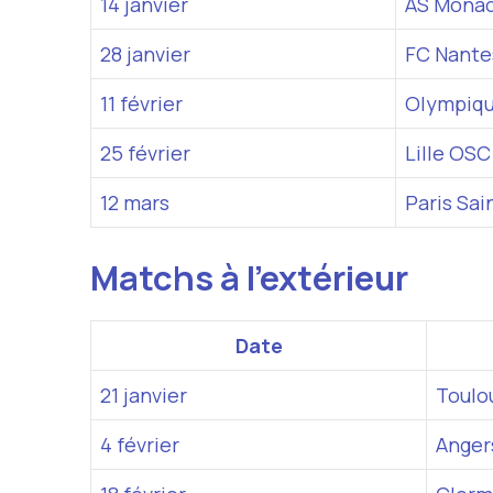
14 janvier
AS Mona
28 janvier
FC Nante
11 février
Olympiqu
25 février
Lille OSC
12 mars
Paris Sa
Matchs à l’extérieur
Date
21 janvier
Toulo
4 février
Anger