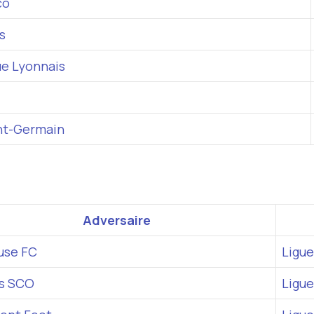
co
s
e Lyonnais
int-Germain
Adversaire
use FC
Ligue
s SCO
Ligue