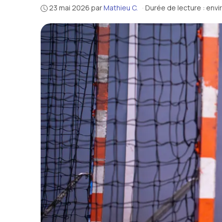
23 mai 2026
par
Mathieu C.
·
Durée de lecture : envi