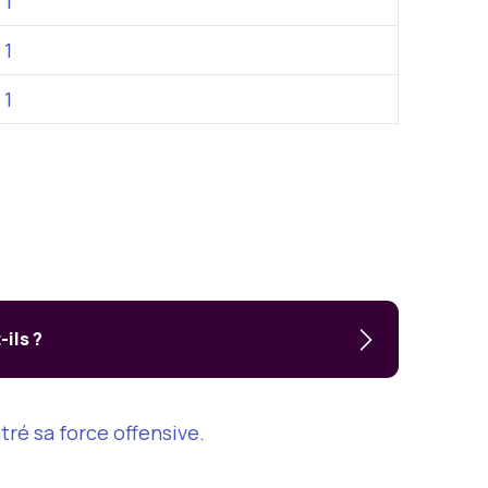
 1
 1
 1
-ils ?
tré sa force offensive.