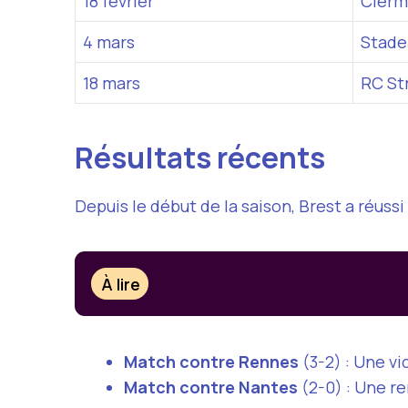
18 février
Clerm
4 mars
Stade
18 mars
RC St
Résultats récents
Depuis le début de la saison, Brest a réus
À lire
Match contre Rennes
(3-2) : Une vi
Match contre Nantes
(2-0) : Une r