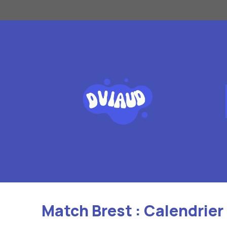
Aller
au
contenu
Match Brest : Calendrier