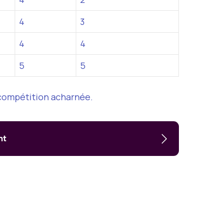
4
3
4
4
5
5
e compétition acharnée.
nt