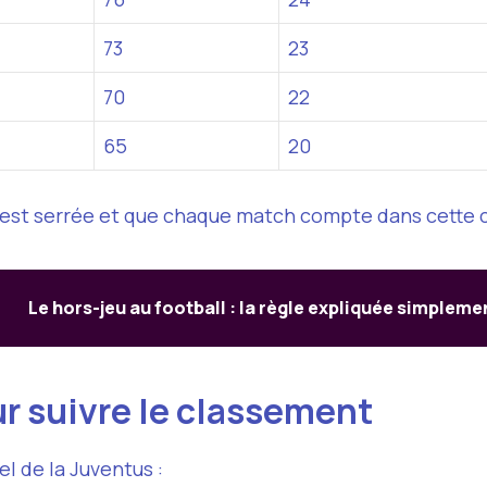
73
23
70
22
65
20
itre est serrée et que chaque match compte dans cett
Le hors-jeu au football : la règle expliquée simpleme
r suivre le classement
l de la Juventus :