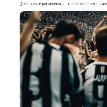
6 mai 2026
par
Mathieu C.
·
Durée de lecture : envir