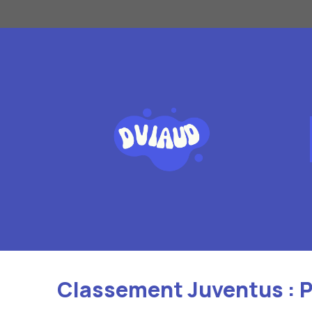
Aller
au
contenu
Classement Juventus : P