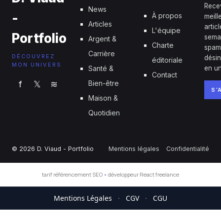
Rece
News
-
À propos
meill
Articles
artic
L'équipe
Portfolio
sema
Argent &
Charte
spam
Carrière
DÉCOUVREZ
désin
éditoriale
MON UNIVERS
Santé &
en un
Contact
f
𝕏
≋
Bien-être
S'
Maison &
Quotidien
© 2026 D. Viaud - Portfolio
Mentions légales
Confidentialité
tarif référencement SEO
•
développeur React freelance
Mentions Légales
·
CGV
·
CGU