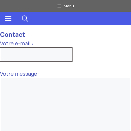
Aller
Menu
au
Menu
contenu
Contact
Votre e-mail :
Votre message :